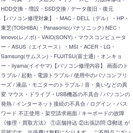
HDD交換・増設・SSD交換 / データ復旧・復元
【パソコン修理対象】・MAC・DELL（デル）・HP・
東芝(TOSHIBA)・Panasonic(パナソニック) NEC・
lenovo(レノボ)・VAIO(SONY)・マウスコンピュータ
ー・ASUS（エイスース）・MSI・ACER・LG・
Samsung(サムスン)・FUJITSU(富士通)・オンキョ
ー・iiyama(イイヤマ)【パソコン修理内容】 画面のト
ラブル / 起動・電源トラブル / 使用中のパソコンフリ
ーズ / 液晶・モニターのトラブル / 音・臭いなどの異
変 マウス・ドライブ・USB機器の不具合 / パソコンの
発熱 / インターネット接続の不具合 / ログイン・パス
ワード 不正使用・架空請求画面 / キーボードの故障
《修理・買取方法》 ①店舗持込 ②出張訪問 ③郵送 が
可能です。出張費は無料になります。 ご不明点ござい